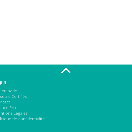
pin
 en parle
seurs Certifiés
ntact
pace Pro
ntions Légales
litique de confidentialité