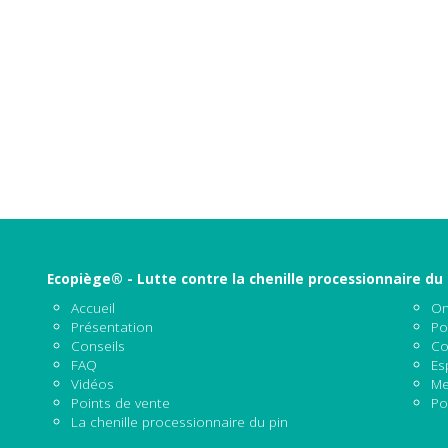
Ecopiège® - Lutte contre la chenille processionnaire du 
Accueil
On
Présentation
Po
Conseils
Co
FAQ
Es
Vidéos
Me
Points de vente
Po
La chenille processionnaire du pin