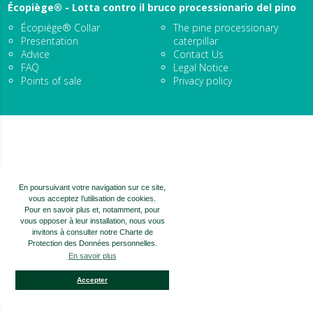
Écopiège® - Lotta contro il bruco processionario del pino
Écopiège® Collar
The pine processionary
Presentation
caterpillar
Advice
Contact Us
FAQ
Legal Notice
Points of sale
Privacy policy
En poursuivant votre navigation sur ce site,
vous acceptez l’utilisation de cookies.
Pour en savoir plus et, notamment, pour
vous opposer à leur installation, nous vous
invitons à consulter notre Charte de
Protection des Données personnelles.
En savoir plus
Accepter